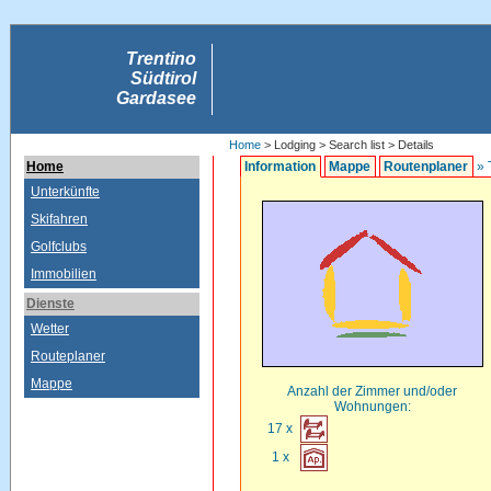
Trentino
Südtirol
Gardasee
Home
> Lodging > Search list > Details
Home
Information
Mappe
Routenplaner
» 
Unterkünfte
Skifahren
Golfclubs
Immobilien
Dienste
Wetter
Routeplaner
Mappe
Anzahl der Zimmer und/oder
Wohnungen:
17 x
1 x